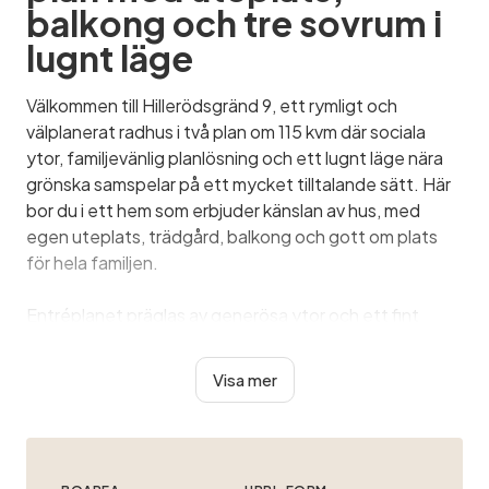
balkong och tre sovrum i
lugnt läge
Välkommen till Hillerödsgränd 9, ett rymligt och
välplanerat radhus i två plan om 115 kvm där sociala
ytor, familjevänlig planlösning och ett lugnt läge nära
grönska samspelar på ett mycket tilltalande sätt. Här
bor du i ett hem som erbjuder känslan av hus, med
egen uteplats, trädgård, balkong och gott om plats
för hela familjen.
Entréplanet präglas av generösa ytor och ett fint
ljusflöde. Köket är ljust och klassiskt med vita
köksluckor, vitrinskåp, svart arbetsbänk och vitt kakel
Visa mer
som ger ett tidlöst och hemtrevligt uttryck. Här finns
gott om förvaring, bra arbe...