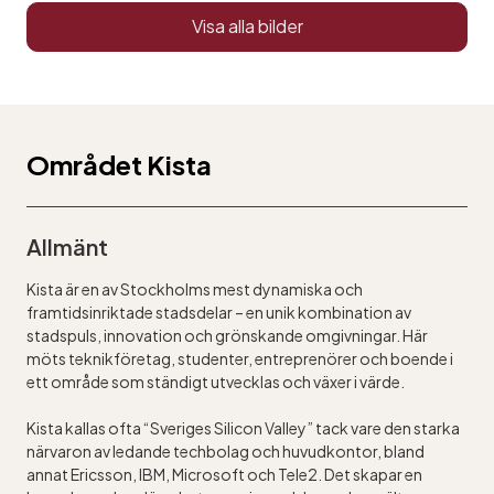
Visa alla bilder
Området Kista
Allmänt
Kista är en av Stockholms mest dynamiska och
framtidsinriktade stadsdelar – en unik kombination av
stadspuls, innovation och grönskande omgivningar. Här
möts teknikföretag, studenter, entreprenörer och boende i
ett område som ständigt utvecklas och växer i värde.
Kista kallas ofta “Sveriges Silicon Valley” tack vare den starka
närvaron av ledande techbolag och huvudkontor, bland
annat Ericsson, IBM, Microsoft och Tele2. Det skapar en