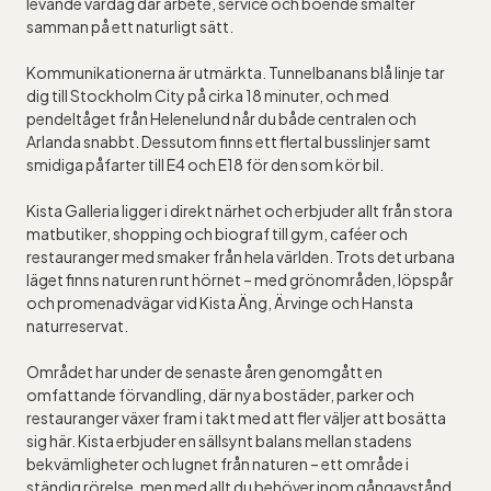
levande vardag där arbete, service och boende smälter
samman på ett naturligt sätt.
Kommunikationerna är utmärkta. Tunnelbanans blå linje tar
dig till Stockholm City på cirka 18 minuter, och med
pendeltåget från Helenelund når du både centralen och
Arlanda snabbt. Dessutom finns ett flertal busslinjer samt
smidiga påfarter till E4 och E18 för den som kör bil.
Kista Galleria ligger i direkt närhet och erbjuder allt från stora
matbutiker, shopping och biograf till gym, caféer och
restauranger med smaker från hela världen. Trots det urbana
läget finns naturen runt hörnet – med grönområden, löpspår
och promenadvägar vid Kista Äng, Ärvinge och Hansta
naturreservat.
Området har under de senaste åren genomgått en
omfattande förvandling, där nya bostäder, parker och
restauranger växer fram i takt med att fler väljer att bosätta
sig här. Kista erbjuder en sällsynt balans mellan stadens
bekvämligheter och lugnet från naturen – ett område i
ständig rörelse, men med allt du behöver inom gångavstånd.