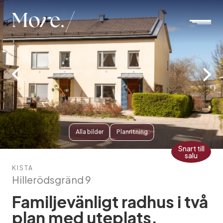
Mo
r
e.
Alla bilder
Planritning
Snart till
salu
KISTA
Hillerödsgränd 9
Familjevänligt radhus i två
plan med uteplats,