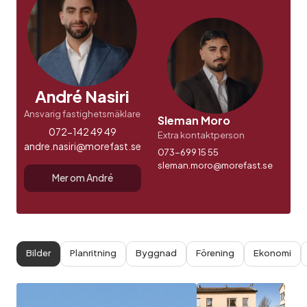
André Nasiri
Ansvarig fastighetsmäklare
Sleman Moro
072-142 49 49
Extra kontaktperson
andre.nasiri@morefast.se
073-699 15 55
sleman.moro@morefast.se
Mer om André
Bilder
Planritning
Byggnad
Förening
Ekonomi