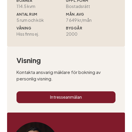
BOAREA
UPPL.FORM
114.5 kvm
Bostadsrätt
ANTAL RUM
MÅN.AVG
5
rum och kök
7 649 kr/mån
VÅNING
BYGGÅR
Hiss finns ej.
2000
Visning
Kontakta ansvarig mäklare för bokning av
personlig visning.
Intresseanmälan