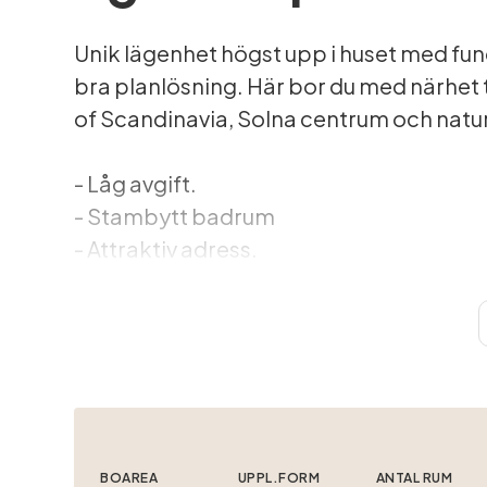
Unik lägenhet högst upp i huset med fu
bra planlösning. Här bor du med närhet t
of Scandinavia, Solna centrum och na
- Låg avgift.
- Stambytt badrum
- Attraktiv adress.
- Välmående förening.
- Närhet till City.
- Närhet till kommunikationer.
- Promenadavstånd till pendeln.
- Närhet till Hagaparken.
- Kabel-TV och bredband ingår i avgifte
BOAREA
UPPL.FORM
ANTAL RUM