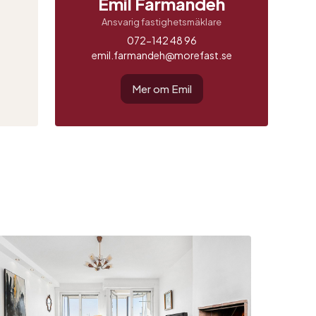
Emil Farmandeh
Ansvarig fastighetsmäklare
072-142 48 96
emil.farmandeh@morefast.se
Mer om Emil