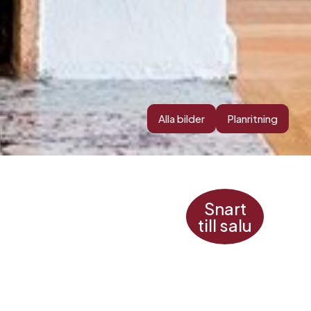
Alla bilder
Planritning
Snart
till salu