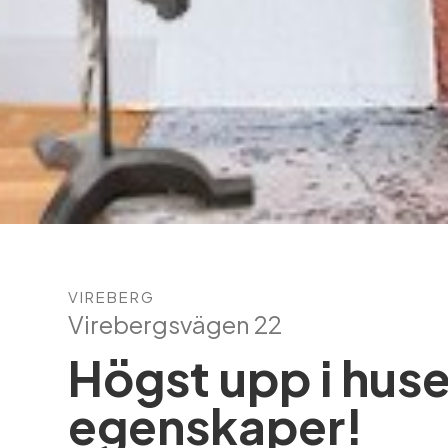
VIREBERG
Virebergsvägen 22
Högst upp i hus
egenskaper!