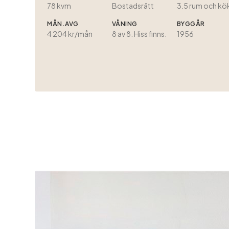
78 kvm
Bostadsrätt
3.5
rum och kö
MÅN.AVG
VÅNING
BYGGÅR
4 204 kr/mån
8 av 8. Hiss finns.
1956