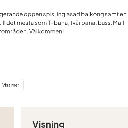
ngerande öppen spis, inglasad balkong samt en
ill det mesta som T-bana, tvärbana, buss, Mall
turområden. Välkommen!
Visa mer
n.
Visning