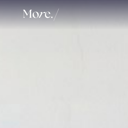
Mo
r
e.