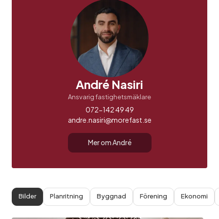
André Nasiri
Ansvarig fastighetsmäklare
072-142 49 49
andre.nasiri@morefast.se
Mer om André
Bilder
Planritning
Byggnad
Förening
Ekonomi