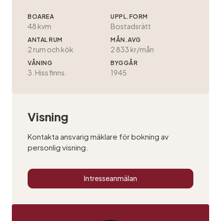
BOAREA
UPPL.FORM
48 kvm
Bostadsrätt
ANTAL RUM
MÅN.AVG
2
rum och kök
2 833 kr/mån
VÅNING
BYGGÅR
3. Hiss finns.
1945
Visning
Kontakta ansvarig mäklare för bokning av
personlig visning.
Intresseanmälan