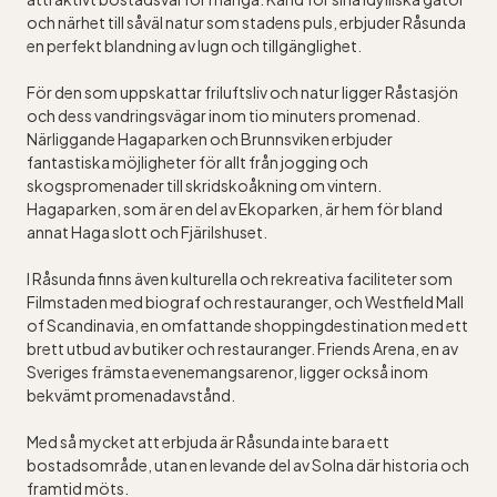
och närhet till såväl natur som stadens puls, erbjuder Råsunda
en perfekt blandning av lugn och tillgänglighet.
För den som uppskattar friluftsliv och natur ligger Råstasjön
och dess vandringsvägar inom tio minuters promenad.
Närliggande Hagaparken och Brunnsviken erbjuder
fantastiska möjligheter för allt från jogging och
skogspromenader till skridskoåkning om vintern.
Hagaparken, som är en del av Ekoparken, är hem för bland
annat Haga slott och Fjärilshuset.
I Råsunda finns även kulturella och rekreativa faciliteter som
Filmstaden med biograf och restauranger, och Westfield Mall
of Scandinavia, en omfattande shoppingdestination med ett
brett utbud av butiker och restauranger. Friends Arena, en av
Sveriges främsta evenemangsarenor, ligger också inom
bekvämt promenadavstånd.
Med så mycket att erbjuda är Råsunda inte bara ett
bostadsområde, utan en levande del av Solna där historia och
framtid möts.