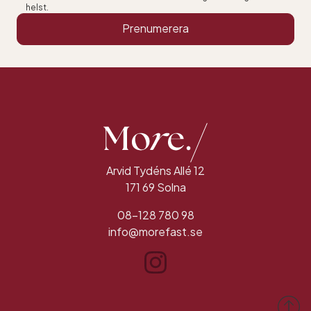
helst.
Prenumerera
Arvid Tydéns Allé 12
171 69 Solna
08-128 780 98
info@morefast.se