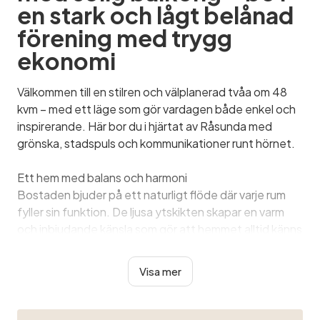
en stark och lågt belånad
förening med trygg
ekonomi
Välkommen till en stilren och välplanerad tvåa om 48
kvm – med ett läge som gör vardagen både enkel och
inspirerande. Här bor du i hjärtat av Råsunda med
grönska, stadspuls och kommunikationer runt hörnet.
Ett hem med balans och harmoni
Bostaden bjuder på ett naturligt flöde där varje rum
fyller sin funktion. De ljusa ytskikten skapar en varm
och inbjudande känsla som gör att hemmet alltid känns
välkomnande.
Visa mer
Köket är renoverat för ett antal år sedan och går i en
modern, mörkgrå ton – stilrent, tidlöst och fullt av
förvaring samt funktionella arbetsytor. Perfekt ...