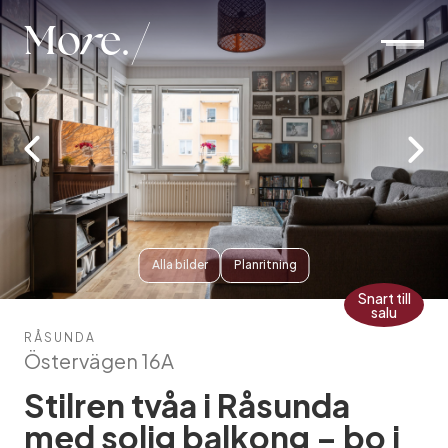
Mo
r
e.
Alla bilder
Planritning
Snart till
salu
RÅSUNDA
Östervägen 16A
Stilren tvåa i Råsunda
med solig balkong – bo i