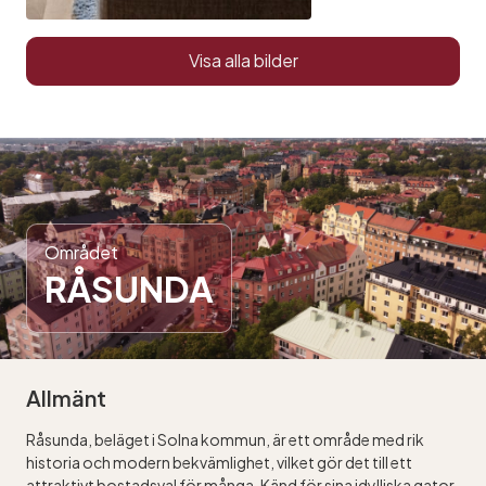
Visa alla bilder
Området
RÅSUNDA
Allmänt
Råsunda, beläget i Solna kommun, är ett område med rik
historia och modern bekvämlighet, vilket gör det till ett
attraktivt bostadsval för många. Känd för sina idylliska gator