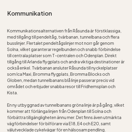
Kommunikation
Kommunikationsalternativen från Råsunda är förstklassiga,
med tillgång till pendeltåg, tvärbanan, tunnelbana och flera
busslinjer. Flertalet pendeltågslinjer mot norr går genom
Solna, vilket garanterar regelbunden och snabb förbindelse
till centrala platser som T-centralen och Odenplan. Direkt
tillgång till Arlanda flygplats och andra viktiga destinationer är
också enkel. Tvärbanan ansluter Råsunda till nyckelplatser
som Ica Maxi, Bromma flygplats, Bromma Blocks och
Globen, medan tunnelbanans blå linje passerar precis vid
området och erbjuder snabba resor till Fridhemsplan och
Kista.
En ny utbyggnad av tunnelbanans gröna linje är på gång, vilket
kommer att förlänga linjen från Odenplan till Solna och
förbättra tillgängligheten ännu mer. Det finns även utmärkta
vägförbindelser för bilförare via E18, E4 och E20, samt
välutvecklade cykelvägar för en hälsosam pendling.