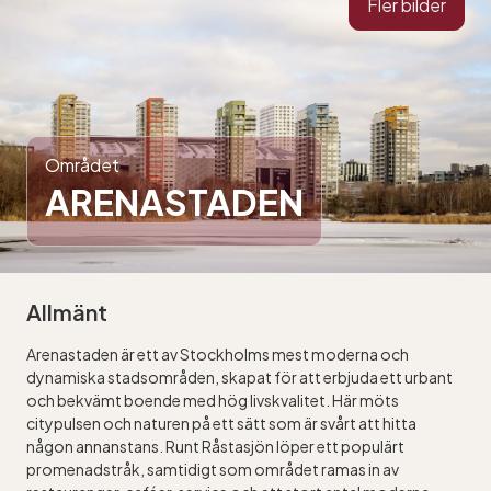
Fler bilder
Området
ARENASTADEN
Allmänt
Arenastaden är ett av Stockholms mest moderna och
dynamiska stadsområden, skapat för att erbjuda ett urbant
och bekvämt boende med hög livskvalitet. Här möts
citypulsen och naturen på ett sätt som är svårt att hitta
någon annanstans. Runt Råstasjön löper ett populärt
promenadstråk, samtidigt som området ramas in av