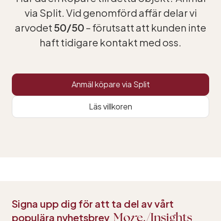
via Split. Vid genomförd affär delar vi
arvodet
50/50
– förutsatt att kunden inte
haft tidigare kontakt med oss.
Anmäl köpare via Split
Läs villkoren
Signa upp dig för att ta del av vårt
populära nyhetsbrev
Mo
r
e.
Insights