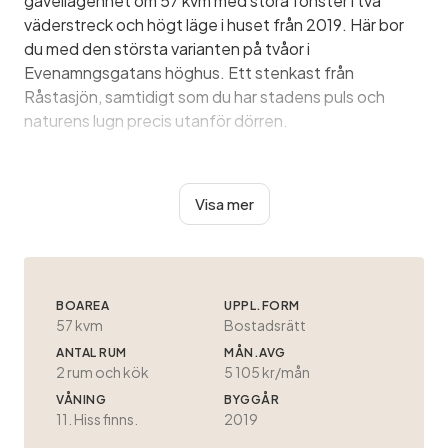
gavellägenhet om 57 kvm med stora fönster i två
väderstreck och högt läge i huset från 2019. Här bor
du med den största varianten på tvåor i
Evenamngsgatans höghus. Ett stenkast från
Råstasjön, samtidigt som du har stadens puls och
naturens lugn precis utanför dörren.
Bostaden bjuder på en inbjudande hall med bra
förvaringsmöjligheter och en genomgående stilren
Visa mer
interiör med ekparkett och ljusa ytskikt. Gavelläget
ger ett öppet intryck och skapar en härlig känsla av
rymd.
BOAREA
UPPL.FORM
Det sm...
57 kvm
Bostadsrätt
ANTAL RUM
MÅN.AVG
2
rum och kök
5 105 kr/mån
VÅNING
BYGGÅR
11. Hiss finns.
2019