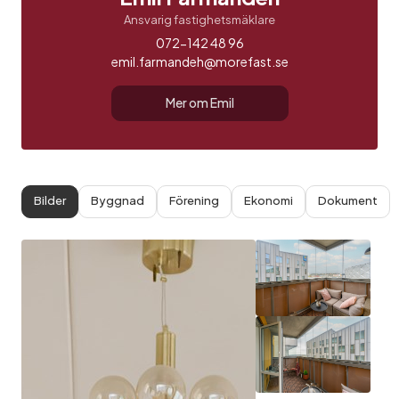
Ansvarig fastighetsmäklare
072-142 48 96
emil.farmandeh@morefast.se
Mer om Emil
Bilder
Byggnad
Förening
Ekonomi
Dokument