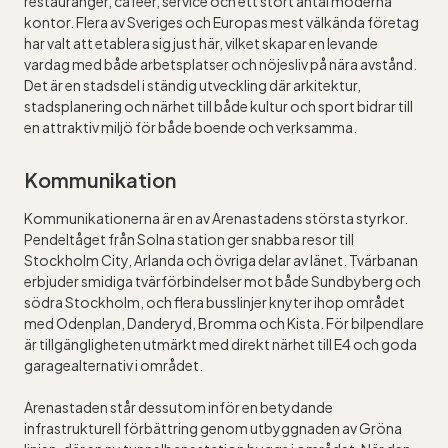
restauranger, caféer, service och ett stort antal moderna
kontor. Flera av Sveriges och Europas mest välkända företag
har valt att etablera sig just här, vilket skapar en levande
vardag med både arbetsplatser och nöjesliv på nära avstånd.
Det är en stadsdel i ständig utveckling där arkitektur,
stadsplanering och närhet till både kultur och sport bidrar till
en attraktiv miljö för både boende och verksamma.
Kommunikation
Kommunikationerna är en av Arenastadens största styrkor.
Pendeltåget från Solna station ger snabba resor till
Stockholm City, Arlanda och övriga delar av länet. Tvärbanan
erbjuder smidiga tvärförbindelser mot både Sundbyberg och
södra Stockholm, och flera busslinjer knyter ihop området
med Odenplan, Danderyd, Bromma och Kista. För bilpendlare
är tillgängligheten utmärkt med direkt närhet till E4 och goda
garagealternativ i området.
Arenastaden står dessutom inför en betydande
infrastrukturell förbättring genom utbyggnaden av Gröna