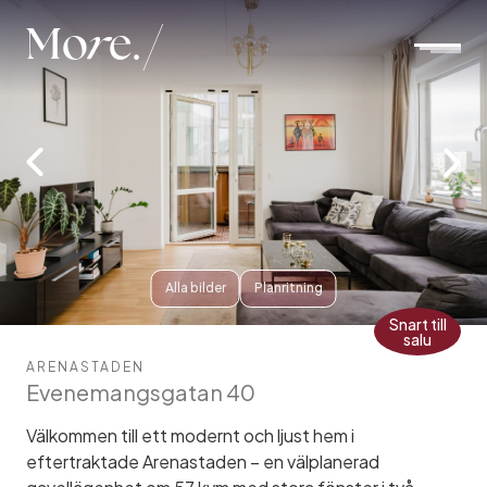
Mo
r
e.
Alla bilder
Planritning
Snart till
salu
ARENASTADEN
Evenemangsgatan 40
Välkommen till ett modernt och ljust hem i
eftertraktade Arenastaden – en välplanerad