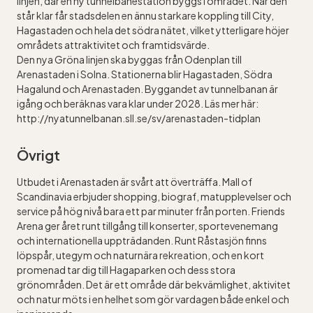
linjen, där en ny tunnelbanestation byggs i området. När den
står klar får stadsdelen en ännu starkare koppling till City,
Hagastaden och hela det södra nätet, vilket ytterligare höjer
områdets attraktivitet och framtidsvärde.
Den nya Gröna linjen ska byggas från Odenplan till
Arenastaden i Solna. Stationerna blir Hagastaden, Södra
Hagalund och Arenastaden. Byggandet av tunnelbanan är
igång och beräknas vara klar under 2028. Läs mer här:
http://nyatunnelbanan.sll.se/sv/arenastaden-tidplan
Övrigt
Utbudet i Arenastaden är svårt att överträffa. Mall of
Scandinavia erbjuder shopping, biograf, matupplevelser och
service på hög nivå bara ett par minuter från porten. Friends
Arena ger året runt tillgång till konserter, sportevenemang
och internationella uppträdanden. Runt Råstasjön finns
löpspår, utegym och naturnära rekreation, och en kort
promenad tar dig till Hagaparken och dess stora
grönområden. Det är ett område där bekvämlighet, aktivitet
och natur möts i en helhet som gör vardagen både enkel och