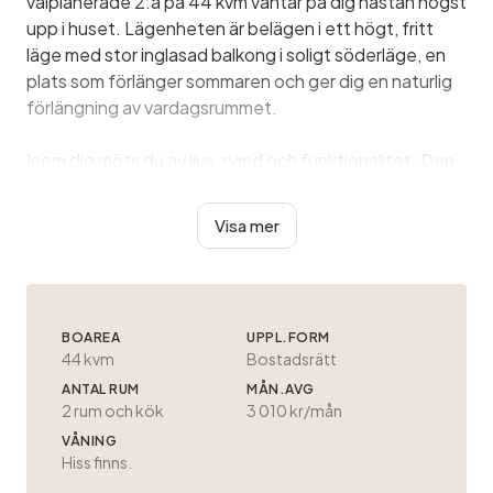
välplanerade 2:a på 44 kvm väntar på dig nästan högst
upp i huset. Lägenheten är belägen i ett högt, fritt
läge med stor inglasad balkong i soligt söderläge, en
plats som förlänger sommaren och ger dig en naturlig
förlängning av vardagsrummet.
Inom dig möts du av ljus, rymd och funktionalitet. Den
öppna planlösningen mellan kök och vardagsrum gör
rummet socialt – perfekt när du vill umgås, laga mat
Visa mer
och fortsätta konversationen utan gränser. När solen
sänker sig placerar ...
BOAREA
UPPL.FORM
44 kvm
Bostadsrätt
ANTAL RUM
MÅN.AVG
2
rum och kök
3 010 kr/mån
VÅNING
Hiss finns.