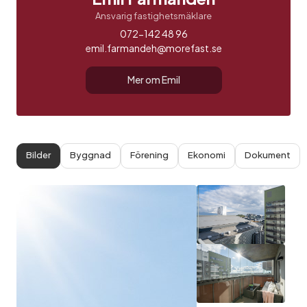
Ansvarig fastighetsmäklare
072-142 48 96
emil.farmandeh@morefast.se
Mer om Emil
Bilder
Byggnad
Förening
Ekonomi
Dokument