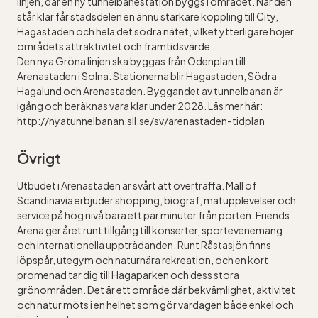
linjen, där en ny tunnelbanestation byggs i området. När den
står klar får stadsdelen en ännu starkare koppling till City,
Hagastaden och hela det södra nätet, vilket ytterligare höjer
områdets attraktivitet och framtidsvärde.
Den nya Gröna linjen ska byggas från Odenplan till
Arenastaden i Solna. Stationerna blir Hagastaden, Södra
Hagalund och Arenastaden. Byggandet av tunnelbanan är
igång och beräknas vara klar under 2028. Läs mer här:
http://nyatunnelbanan.sll.se/sv/arenastaden-tidplan
Övrigt
Utbudet i Arenastaden är svårt att överträffa. Mall of
Scandinavia erbjuder shopping, biograf, matupplevelser och
service på hög nivå bara ett par minuter från porten. Friends
Arena ger året runt tillgång till konserter, sportevenemang
och internationella uppträdanden. Runt Råstasjön finns
löpspår, utegym och naturnära rekreation, och en kort
promenad tar dig till Hagaparken och dess stora
grönområden. Det är ett område där bekvämlighet, aktivitet
och natur möts i en helhet som gör vardagen både enkel och