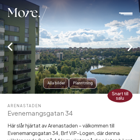
Mo
r
e.
Alla bilder
Planritning
Snart till
salu
ARENASTADEN
Evenemangsgatan 34
Här slår hjärtat av Arenastaden – välkommen till
Evenemangsgatan 34, Brf VIP-Logen, där denna