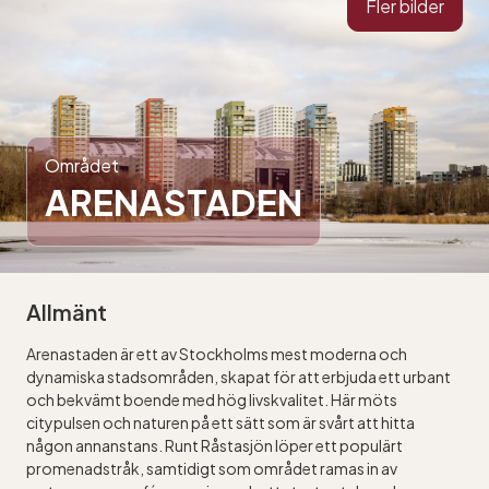
Fler bilder
Området
ARENASTADEN
Allmänt
Arenastaden är ett av Stockholms mest moderna och
dynamiska stadsområden, skapat för att erbjuda ett urbant
och bekvämt boende med hög livskvalitet. Här möts
citypulsen och naturen på ett sätt som är svårt att hitta
någon annanstans. Runt Råstasjön löper ett populärt
promenadstråk, samtidigt som området ramas in av