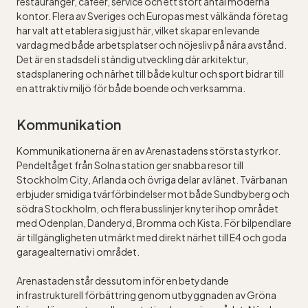
restauranger, caféer, service och ett stort antal moderna
kontor. Flera av Sveriges och Europas mest välkända företag
har valt att etablera sig just här, vilket skapar en levande
vardag med både arbetsplatser och nöjesliv på nära avstånd.
Det är en stadsdel i ständig utveckling där arkitektur,
stadsplanering och närhet till både kultur och sport bidrar till
en attraktiv miljö för både boende och verksamma.
Kommunikation
Kommunikationerna är en av Arenastadens största styrkor.
Pendeltåget från Solna station ger snabba resor till
Stockholm City, Arlanda och övriga delar av länet. Tvärbanan
erbjuder smidiga tvärförbindelser mot både Sundbyberg och
södra Stockholm, och flera busslinjer knyter ihop området
med Odenplan, Danderyd, Bromma och Kista. För bilpendlare
är tillgängligheten utmärkt med direkt närhet till E4 och goda
garagealternativ i området.
Arenastaden står dessutom inför en betydande
infrastrukturell förbättring genom utbyggnaden av Gröna