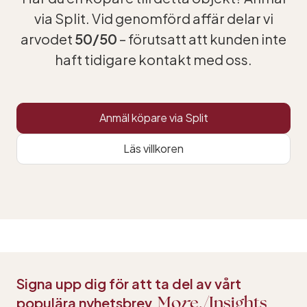
via Split. Vid genomförd affär delar vi
arvodet
50/50
– förutsatt att kunden inte
haft tidigare kontakt med oss.
Anmäl köpare via Split
Läs villkoren
Signa upp dig för att ta del av vårt
populära nyhetsbrev
Mo
r
e.
Insights