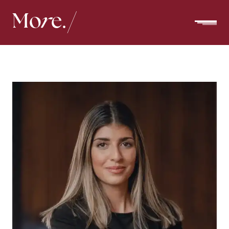
Mo
r
e.